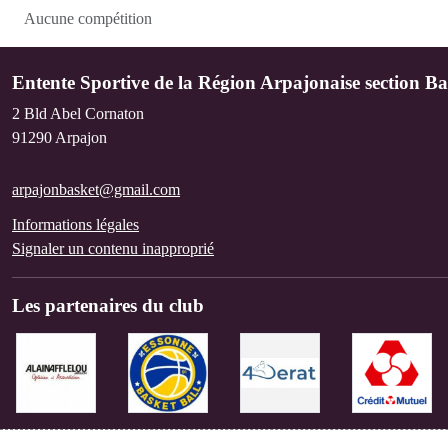
Aucune compétition
Entente Sportive de la Région Arpajonaise section Ba
2 Bld Abel Cornaton
91290
Arpajon
arpajonbasket@gmail.com
Informations légales
Signaler un contenu inapproprié
Les partenaires du club