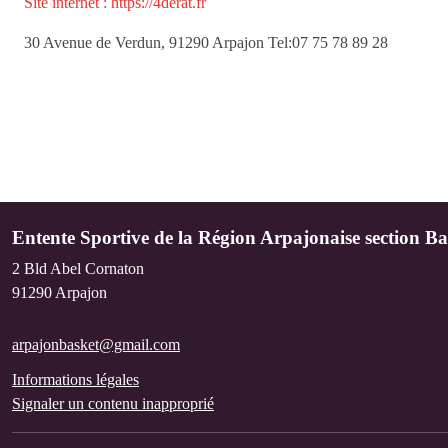
Site internet : https://4derat.fr
30 Avenue de Verdun, 91290 Arpajon Tel:07 75 78 89 28
Entente Sportive de la Région Arpajonaise section Ba
2 Bld Abel Cornaton
91290
Arpajon
arpajonbasket@gmail.com
Informations légales
Signaler un contenu inapproprié