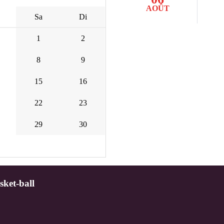
AOÛT
Sa
Di
1
2
8
9
15
16
22
23
29
30
sket-ball