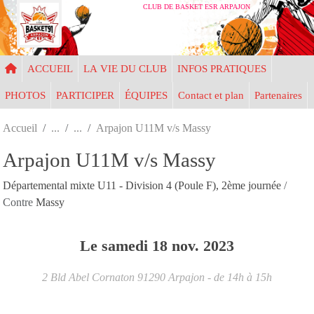
Panneau de gestion des cookies
CLUB DE BASKET ESR ARPAJON
ACCUEIL
LA VIE DU CLUB
INFOS PRATIQUES
PHOTOS
PARTICIPER
ÉQUIPES
Contact et plan
Partenaires
Accueil
Arpajon U11M v/s Massy
Arpajon U11M v/s Massy
Départemental mixte U11 - Division 4 (Poule F), 2ème journée
/
Contre
Massy
Le
samedi
18
nov.
2023
2 Bld Abel Cornaton
91290
Arpajon
- de 14h à 15h