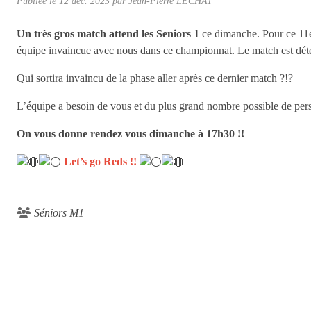
Publiée le
12 déc. 2023
par Jean-Pierre LECHAT
Un très gros match attend les Seniors 1
ce dimanche. Pour ce 11em
équipe invaincue avec nous dans ce championnat. Le match est déte
Qui sortira invaincu de la phase aller après ce dernier match ?!?
L’équipe a besoin de vous et du plus grand nombre possible de perso
On vous donne rendez vous dimanche à 17h30 !!
Let’s go Reds !!
Séniors M1